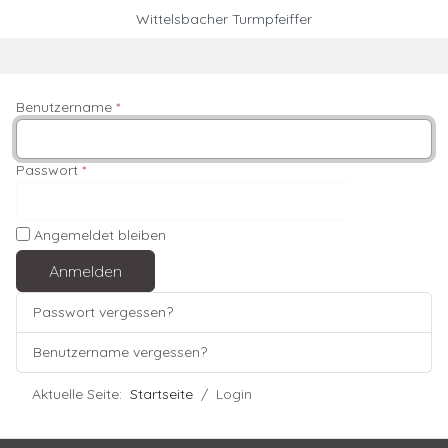
Mobile Menu Toggle
Wittelsbacher Turmpfeiffer
Benutzername
*
Passwort
*
Passwor
Angemeldet bleiben
Anmelden
Passwort vergessen?
Benutzername vergessen?
Aktuelle Seite:
Startseite
Login